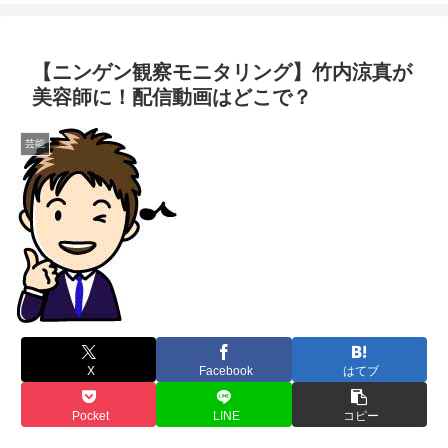
【ニンゲン観察モニタリング】竹内涼真が
美容師に！配信動画はどこで？
芸能
X
Facebook
はてブ
Pocket
LINE
コピー