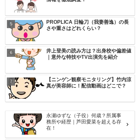
PROPLICA 日輪刀（我妻善逸）の長
さや重さはどれくらい？
井上登美の読み方は？出身校や偏差値
｜意外な特技やTV出演先を紹介
【ニンゲン観察モニタリング】竹内涼
真が美容師に！配信動画はどこで？
永瀬ゆずな（子役）何歳？所属事
務所や経歴｜芦田愛菜を超える存
在！