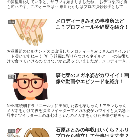
の髪型進化していると、ザワツキ始まりましたね。 おデコを広げ眉
も逆ハの字、このオーラは～ 細川たかしはプロの演歌歌手としての
自負を持っており、持ち歌をカラオ...
メロディーきみえの事務所はど
芸能
こ？プロフィールや経歴を紹介！
お昼番組のヒルナンデスに出演したメロディーきみえさんのネイルア
ート凄いですね～ (゜∀゜) 綺麗に彩りをつけるネイルアートの技術だ
けで食べていけるのではないかと思っていましたが、メロディーきみ
えさんって！「ネイルアート の 芸人！！」 よし...
森七菜のメガネ姿がカワイイ！画
芸能
像や動画やエピソードを紹介！
NHK連続朝ドラ「エール」に出演した森七菜ちゃん！アラレちゃん
メガネをかけて役を演出ツイッターでメガネ姿がカワイイと人気急上
昇中⤴ ツイッター上の森七菜ちゃんのメガネをかけた画像や動画がカ
ワイイと評判だったので、色々調べてみました。 今回は...
石原さとみの年収はいくら？ホリ
芸能
プロから独立して仕事は大丈夫？