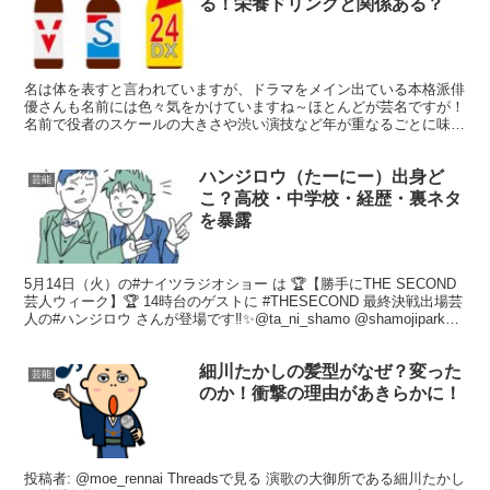
る！栄養ドリンクと関係ある？
名は体を表すと言われていますが、ドラマをメイン出ている本格派俳
優さんも名前には色々気をかけていますね～ほとんどが芸名ですが！
名前で役者のスケールの大きさや渋い演技など年が重なるごとに味が
でてくる役者さんは本格派ですよね～ やはり、アイドル...
ハンジロウ（たーにー）出身ど
芸能
こ？高校・中学校・経歴・裏ネタ
を暴露
5月14日（火）の#ナイツラジオショー は 🏆【勝手にTHE SECOND
芸人ウィーク】🏆 14時台のゲストに #THESECOND 最終決戦出場芸
人の#ハンジロウ さんが登場です‼️✨@ta_ni_shamo @shamojipark
p...
細川たかしの髪型がなぜ？変った
芸能
のか！衝撃の理由があきらかに！
投稿者: @moe_rennai Threadsで見る 演歌の大御所である細川たかし