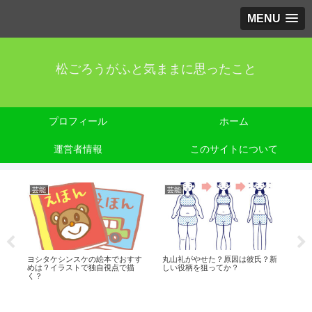
MENU
松ごろうがふと気ままに思ったこと
プロフィール
ホーム
運営者情報
このサイトについて
芸能
芸能
芸
｜
ヨシタケシンスケの絵本でおすす
丸山礼がやせた？原因は彼氏？新
井
めは？イラストで独自視点で描
しい役柄を狙ってか？
味
く？