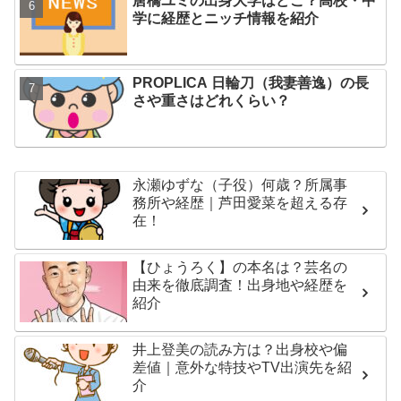
唐橋ユミの出身大学はどこ？高校・中
学に経歴とニッチ情報を紹介
PROPLICA 日輪刀（我妻善逸）の長
さや重さはどれくらい？
永瀬ゆずな（子役）何歳？所属事
務所や経歴｜芦田愛菜を超える存
在！
【ひょうろく】の本名は？芸名の
由来を徹底調査！出身地や経歴を
紹介
井上登美の読み方は？出身校や偏
差値｜意外な特技やTV出演先を紹
介