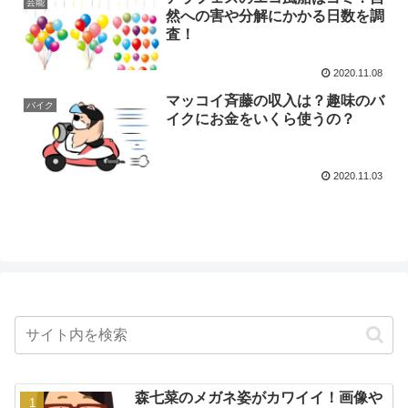
芸能
然への害や分解にかかる日数を調
査！
2020.11.08
マッコイ斉藤の収入は？趣味のバ
バイク
イクにお金をいくら使うの？
2020.11.03
森七菜のメガネ姿がカワイイ！画像や