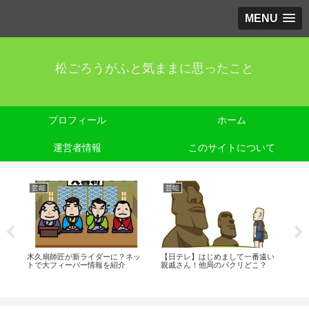
MENU
松ごろうがふと気ままに思ったこと
プロフィール
ホーム
運営者情報
このサイトについて
芸能
芸能
芸
？
木久扇師匠が新ライダーに？ネッ
【日テレ】はじめまして一番遠い
ゆず
トで大フィーバー情報を紹介
親戚さん！他局のパクリどこ？
セッ