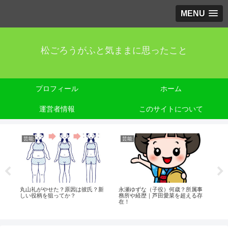
MENU
松ごろうがふと気ままに思ったこと
プロフィール
ホーム
運営者情報
このサイトについて
芸能
芸能
芸
え
丸山礼がやせた？原因は彼氏？新
永瀬ゆずな（子役）何歳？所属事
勝
な
しい役柄を狙ってか？
務所や経歴｜芦田愛菜を超える存
優
在！
因