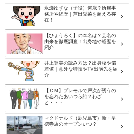
永瀬ゆずな（子役）何歳？所属事
務所や経歴｜芦田愛菜を超える存
在！
【ひょうろく】の本名は？芸名の
由来を徹底調査！出身地や経歴を
紹介
井上登美の読み方は？出身校や偏
差値｜意外な特技やTV出演先を紹
介
【ＣＭ】プレモルで戸次が誘うの
を忘れたあいつら誰？わざ
と・・・
マクドナルド（鹿児島市）新・皇
徳寺店のオープンいつ？