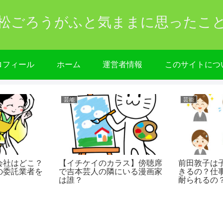
松ごろうがふと気ままに思ったこ
ロフィール
ホーム
運営者情報
このサイトにつ
芸能
芸能
会社はどこ？
【イチケイのカラス】傍聴席
前田敦子は
の委託業者を
で吉本芸人の隣にいる漫画家
きるの？仕
は誰？
耐られるの