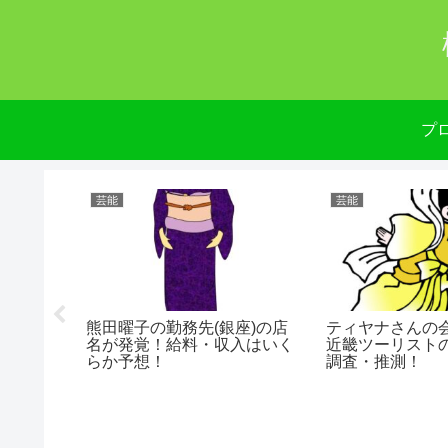
プ
芸能
芸能
来が気に
熊田曜子の勤務先(銀座)の店
ティヤナさんの
と関係あ
名が発覚！給料・収入はいく
近畿ツーリスト
らか予想！
調査・推測！