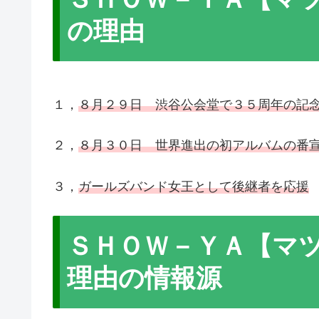
の理由
１，
８月２９日 渋谷公会堂で３５周年の記
２，
８月３０日 世界進出の初アルバムの番
３，
ガールズバンド女王として後継者を応援
ＳＨＯＷ－ＹＡ【マ
理由の情報源