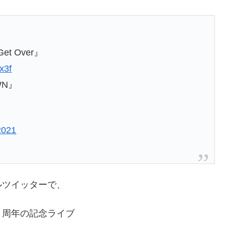
『Get Over』
x3f
WN』
2021
ルツイッターで、
５周年の記念ライブ