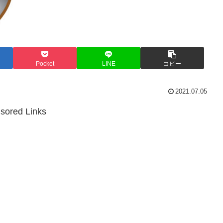
Pocket
LINE
コピー
2021.07.05
sored Links