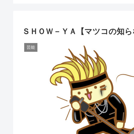
ＳＨＯＷ－ＹＡ【マツコの知ら
芸能