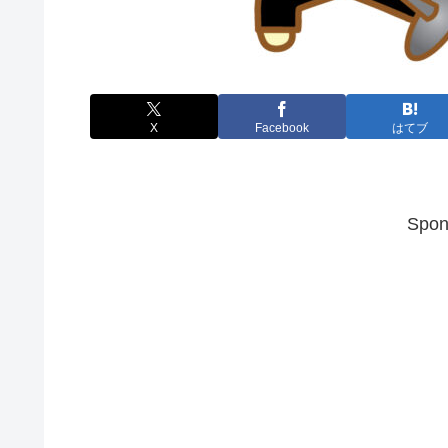
X
Facebook
はてブ
Spon