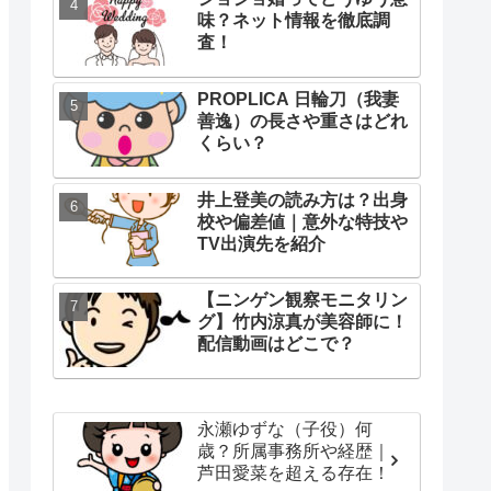
味？ネット情報を徹底調
査！
PROPLICA 日輪刀（我妻
善逸）の長さや重さはどれ
くらい？
井上登美の読み方は？出身
校や偏差値｜意外な特技や
TV出演先を紹介
【ニンゲン観察モニタリン
グ】竹内涼真が美容師に！
配信動画はどこで？
永瀬ゆずな（子役）何
歳？所属事務所や経歴｜
芦田愛菜を超える存在！