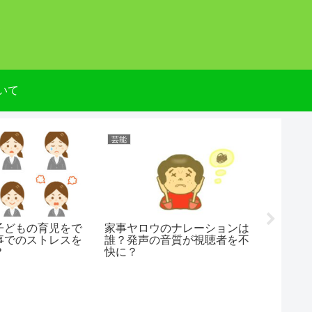
と
いて
芸能
芸能
子どもの育児をで
家事ヤロウのナレーションは
the mu
事でのストレスを
誰？発声の音質が視聴者を不
者adi
？
快に？