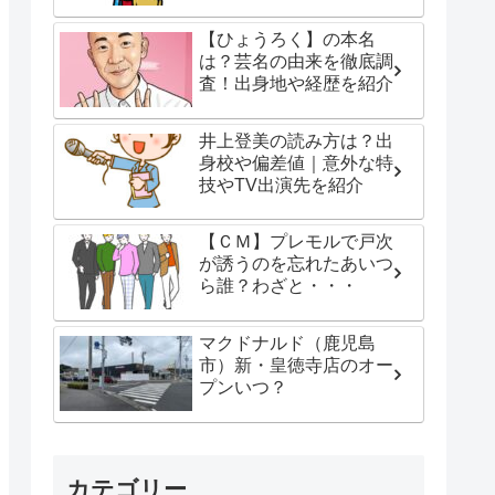
【ひょうろく】の本名
は？芸名の由来を徹底調
査！出身地や経歴を紹介
井上登美の読み方は？出
身校や偏差値｜意外な特
技やTV出演先を紹介
【ＣＭ】プレモルで戸次
が誘うのを忘れたあいつ
ら誰？わざと・・・
マクドナルド（鹿児島
市）新・皇徳寺店のオー
プンいつ？
カテゴリー